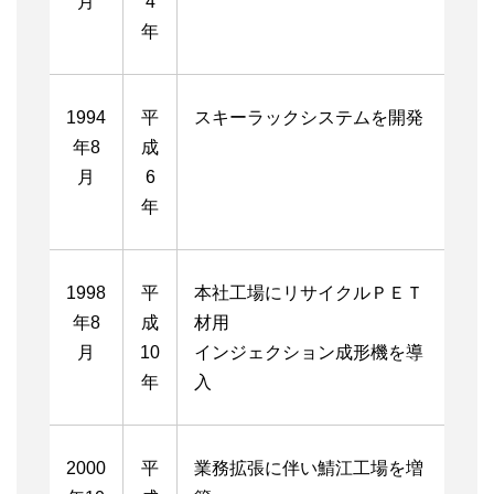
月
4
年
1994
平
スキーラックシステムを開発
年8
成
月
6
年
1998
平
本社工場にリサイクルＰＥＴ
年8
成
材用
月
10
インジェクション成形機を導
年
入
2000
平
業務拡張に伴い鯖江工場を増