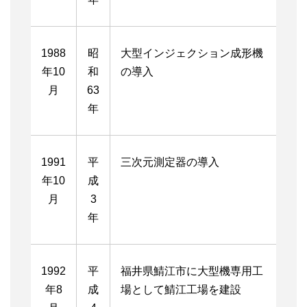
1988
昭
大型インジェクション成形機
年10
和
の導入
月
63
年
1991
平
三次元測定器の導入
年10
成
月
3
年
1992
平
福井県鯖江市に大型機専用工
年8
成
場として鯖江工場を建設