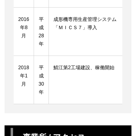
2016
平
成形機専用生産管理システム
年8
成
「ＭＩＣＳ７」導入
月
28
年
2018
平
鯖江第2工場建設、稼働開始
年1
成
月
30
年