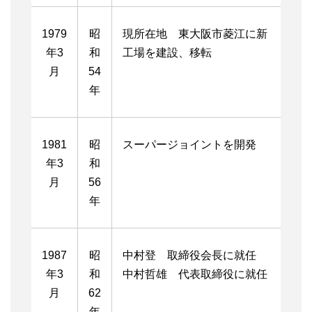
1979
昭
現所在地 東大阪市菱江に新
年3
和
工場を建設、移転
月
54
年
1981
昭
スーパージョイントを開発
年3
和
月
56
年
1987
昭
中村登 取締役会長に就任
年3
和
中村哲雄 代表取締役に就任
月
62
年