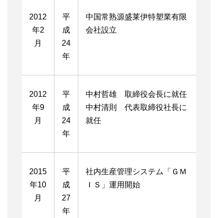
2012
平
中国常熟源盛莱伊特塑業有限
年2
成
会社設立
月
24
年
2012
平
中村哲雄 取締役会長に就任
年9
成
中村清則 代表取締役社長に
月
24
就任
年
2015
平
社内生産管理システム「ＧＭ
年10
成
ＩＳ」運用開始
月
27
年