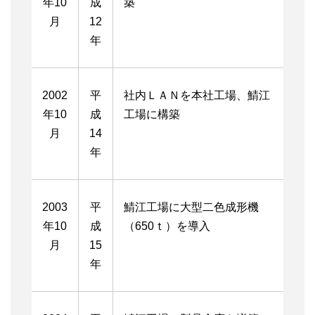
年10
成
築
月
12
年
2002
平
社内ＬＡＮを本社工場、鯖江
年10
成
工場に構築
月
14
年
2003
平
鯖江工場に大型二色成形機
年10
成
（650ｔ）を導入
月
15
年