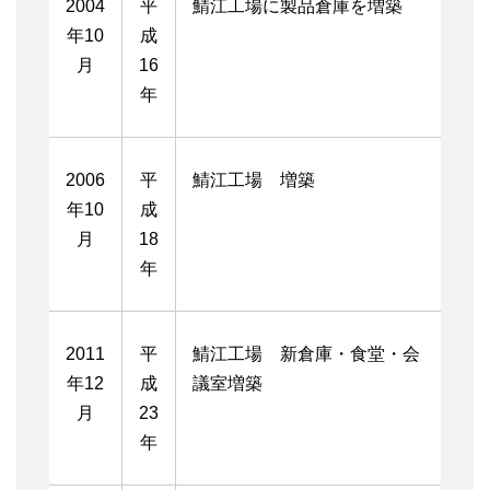
2004
平
鯖江工場に製品倉庫を増築
年10
成
月
16
年
2006
平
鯖江工場 増築
年10
成
月
18
年
2011
平
鯖江工場 新倉庫・食堂・会
年12
成
議室増築
月
23
年