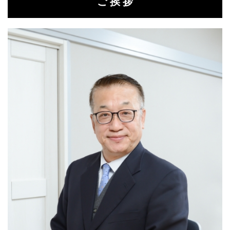
ご 挨 拶